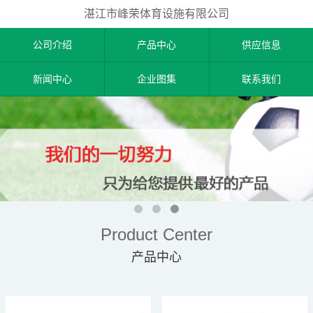
湛江市峰荣体育设施有限公司
公司介绍
产品中心
供应信息
新闻中心
企业图集
联系我们
Product Center
产品中心