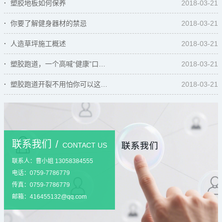
塑胶地板如何保养
2018-03-21
你要了解健身器材的禁忌
2018-03-21
人造草坪施工概述
2018-03-21
塑胶跑道，一个高喊“健康”口号的“毒贩”
2018-03-21
塑胶跑道开裂不用怕你可以这么做！
2018-03-21
联系我们
/
CONTACT US
联系人：曹小姐 13058384555
电话：0759-7786779
传真：0759-7786779
邮箱：416455132@qq.com