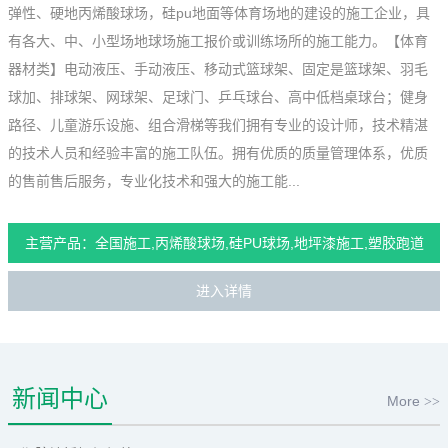
弹性、硬地丙烯酸球场，硅pu地面等体育场地的建设的施工企业，具
有各大、中、小型场地球场施工报价或训练场所的施工能力。【体育
器材类】电动液压、手动液压、移动式篮球架、固定是篮球架、羽毛
球加、排球架、网球架、足球门、乒乓球台、高中低档桌球台；健身
路径、儿童游乐设施、组合滑梯等我们拥有专业的设计师，技术精湛
的技术人员和经验丰富的施工队伍。拥有优质的质量管理体系，优质
的售前售后服务，专业化技术和强大的施工能...
主营产品：全国施工,丙烯酸球场,硅PU球场,地坪漆施工,塑胶跑道
进入详情
新闻中心
More
>>