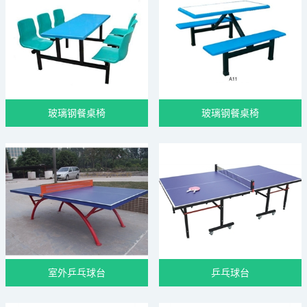
玻璃钢餐桌椅
玻璃钢餐桌椅
室外乒乓球台
乒乓球台