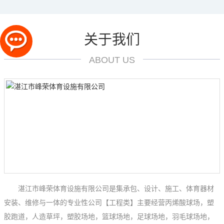
关于我们
ABOUT US
湛江市峰荣体育设施有限公司是集承包、设计、施工、体育器材
安装、维修与一体的专业性公司【工程类】主要经营丙烯酸球场，塑
胶跑道，人造草坪，塑胶场地，篮球场地，足球场地，羽毛球场地，